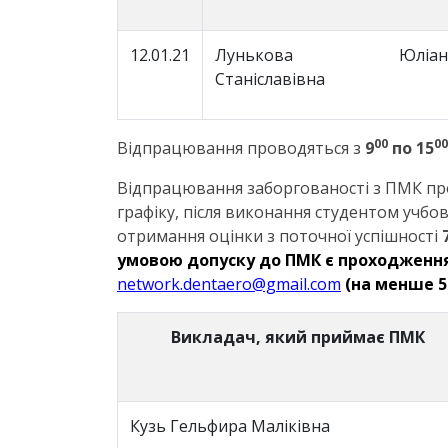
12.01.21
Лунькова Юліан
Станіславівна
00
00
Відпрацювання проводяться з
9
по 15
Відпрацювання заборгованості з ПМК пр
графіку, після виконання студентом учбов
отримання оцінки з поточної успішності
умовою допуску до ПМК є проходження
network.dentaero@gmail.com
(на менше 5 
Викладач, який приймає ПМК
Кузь Гельфира Маліківна