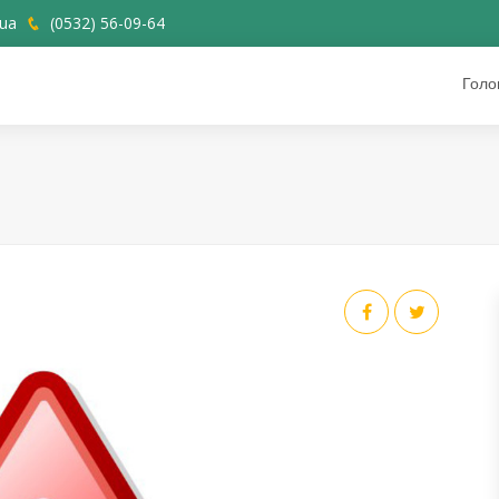
ua
(0532) 56-09-64
Голо