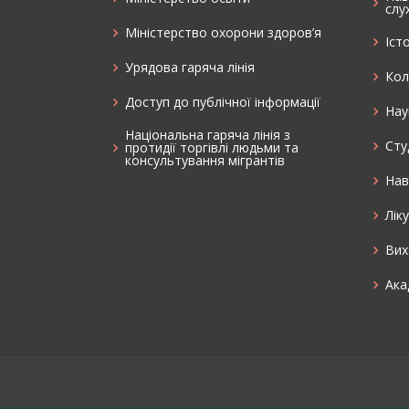
слу
Міністерство охорони здоров’я
Іст
Урядова гаряча лінія
Кол
Доступ до публічної інформації
Нау
Національна гаряча лінія з
Cту
протидії торгівлі людьми та
консультування мiгрантiв
Нав
Лік
Вих
Ака