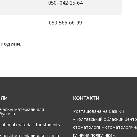
050- 042-25-64
050-566-66-99
години
.
ІЛИ
КОНТАКТИ
чальні матеріали для
Розташована на базі КП
бувачів
«Полтавський обласний центр
cational materials for students
стоматології – стоматологічн
клінічна поліклініка»,
чальні матеріали для лікарів-