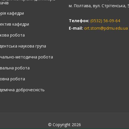
хачів
м. Полтава, вул. Стрітенська, 
орія кафедри
Телефон:
(0532) 56-09-64
ектив кафедри
E-mail:
ort.stom@pdmu.edu.ua
кова робота
дентська наукова група
чально-методична робота
увальна робота
овна робота
демічна доброчесність
© Copyright 2026