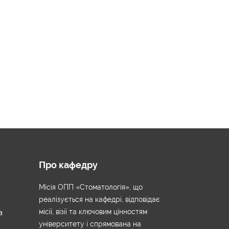
Про кафедру
Місія ОПП «Стоматологія», що
реалізується на кафедрі, відповідає
а
місії, візії та ключовим цінностям
університету і спрямована на